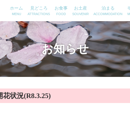
ホーム
見どころ
お食事
お土産
泊まる
MENU
ATTRACTIONS
FOOD
SOUVENIR
ACCOMMODATION
M
お知らせ
況(R8.3.25)